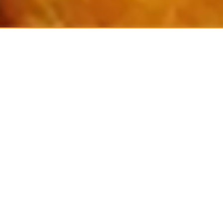
La Storia della Banca
La Banca del Giocattolo, nata nel Dicembre 1956 da un’idea del giornalista
di Eco di Biella, Pralavorio, nasce dai contributi fatti dai bambini agiati che
donavano i vecchi giochi in buone condizioni ai bambini più poveri della
città, in prossimità delle feste natalizie. Nel 2003, grazie all’aiuto concreto di
Luciano Donatelli che coinvolge varie persone, nel tentativo di raccogliere
quanti più giochi e denaro possibile da elargire a chi ne ha bisogno rinasce
il primo sportello della Banca del Giocattolo presso il Museo del Territorio
Biellese, gestito dal sig. Carlo De Battistini della Onlus San Vincenzo De
Paoli e così i giochi raccolti vengono donati alle famiglie del territorio
secondo criteri che vedono considerate l’età del bambino, la scolarizzazione
e soprattutto la San Vincenzo verifica l’effettivo e reale stato di necessità
del nucleo che si va ad aiutare.